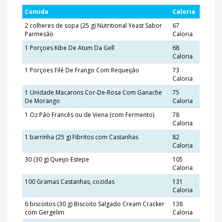
Comida
Caloria
2 colheres de sopa (25 g) Nutritional Yeast Sabor
67
Parmesão
Caloria
1 Porçoes Kibe De Atum Da Gell
68
Caloria
1 Porçoes Filé De Frango Com Requeijão
73
Caloria
1 Unidade Macarons Cor-De-Rosa Com Ganache
75
De Morango
Caloria
1 Oz Pão Francês ou de Viena (com Fermento)
78
Caloria
1 barrinha (25 g) Fibritos com Castanhas
82
Caloria
30 (30 g) Queijo Estepe
105
Caloria
100 Gramas Castanhas, cozidas
131
Caloria
6 biscoitos (30 g) Biscoito Salgado Cream Cracker
138
com Gergelim
Caloria