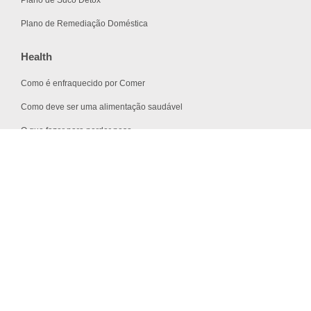
Plano de Suco Detox
Plano de Remediação Doméstica
Health
Como é enfraquecido por Comer
Como deve ser uma alimentação saudável
O que fazer para perder peso
Benefícios da Água com Limão
Técnicas Home Práticas Contra Espinhas
Mídia social
Siga os canais de mídia social de quantascaloria.com.br para
receber as ofertas especiais e atualizações como privilegiadas.