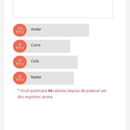
10
Andar
Minu
4
Corre
Minu
9
Ciclo
Minu
6
Nadar
Minu
* Você queimará
64
calorias depois de praticar um
dos esportes acima.