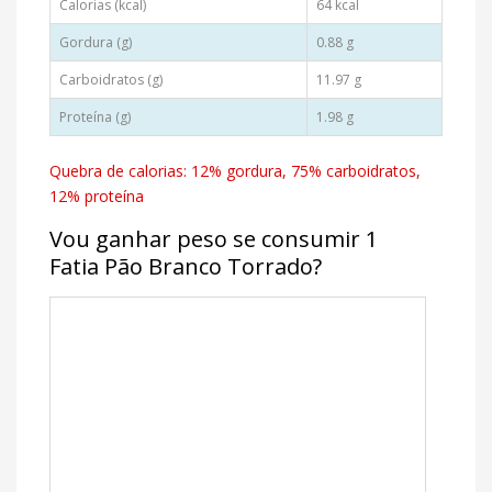
Calorias (kcal)
64 kcal
Gordura (g)
0.88 g
Carboidratos (g)
11.97 g
Proteína (g)
1.98 g
Quebra de calorias: 12% gordura, 75% carboidratos,
12% proteína
Vou ganhar peso se consumir 1
Fatia Pão Branco Torrado?