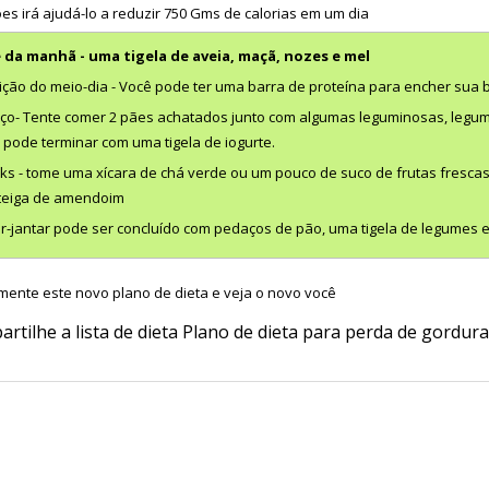
ões irá ajudá-lo a reduzir 750 Gms de calorias em um dia
 da manhã - uma tigela de aveia, maçã, nozes e mel
ição do meio-dia - Você pode ter uma barra de proteína para encher sua b
ço- Tente comer 2 pães achatados junto com algumas leguminosas, legume
 pode terminar com uma tigela de iogurte.
ks - tome uma xícara de chá verde ou um pouco de suco de frutas frescas
eiga de amendoim
ar-jantar pode ser concluído com pedaços de pão, uma tigela de legumes 
mente este novo plano de dieta e veja o novo você
rtilhe a lista de dieta Plano de dieta para perda de gordu