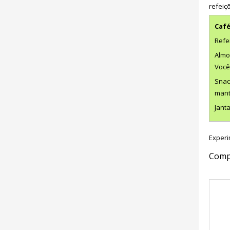
refeiç
Café
Refe
Almo
Você
Snac
mant
Jant
Experi
Compa