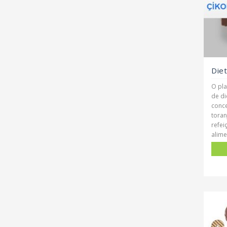
Die
O pla
de di
conc
toran
refei
alime