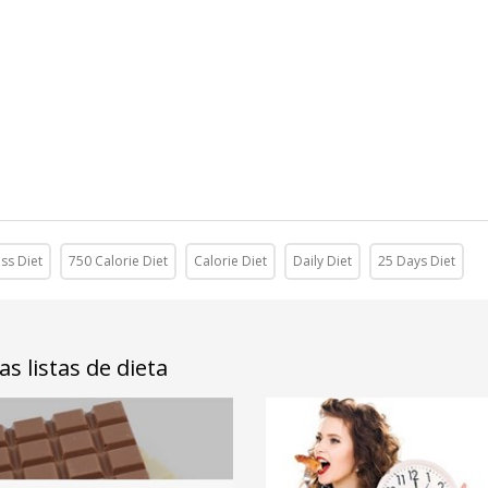
oss Diet
750 Calorie Diet
Calorie Diet
Daily Diet
25 Days Diet
s listas de dieta