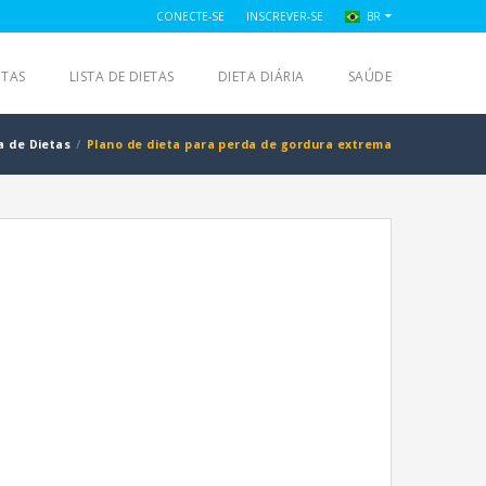
CONECTE-SE
INSCREVER-SE
BR
ITAS
LISTA DE DIETAS
DIETA DIÁRIA
SAÚDE
a de Dietas
Plano de dieta para perda de gordura extrema