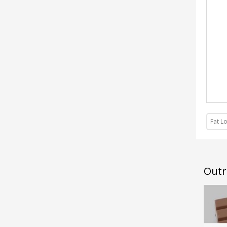
Fat L
Outra